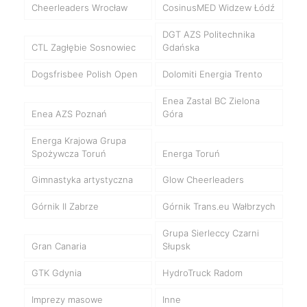
Cheerleaders Wrocław
CosinusMED Widzew Łódź
DGT AZS Politechnika
CTL Zagłębie Sosnowiec
Gdańska
Dogsfrisbee Polish Open
Dolomiti Energia Trento
Enea Zastal BC Zielona
Enea AZS Poznań
Góra
Energa Krajowa Grupa
Spożywcza Toruń
Energa Toruń
Gimnastyka artystyczna
Glow Cheerleaders
Górnik II Zabrze
Górnik Trans.eu Wałbrzych
Grupa Sierleccy Czarni
Gran Canaria
Słupsk
GTK Gdynia
HydroTruck Radom
Imprezy masowe
Inne