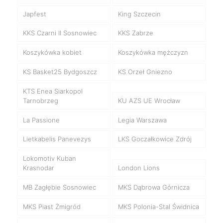
Japfest
King Szczecin
KKS Czarni II Sosnowiec
KKS Zabrze
Koszykówka kobiet
Koszykówka mężczyzn
KS Basket25 Bydgoszcz
KS Orzeł Gniezno
KTS Enea Siarkopol
Tarnobrzeg
KU AZS UE Wrocław
La Passione
Legia Warszawa
Lietkabelis Panevezys
LKS Goczałkowice Zdrój
Lokomotiv Kuban
Krasnodar
London Lions
MB Zagłębie Sosnowiec
MKS Dąbrowa Górnicza
MKS Piast Żmigród
MKS Polonia-Stal Świdnica