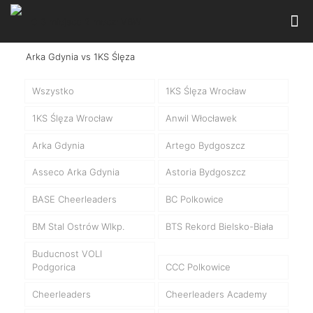
Wszystko
1KS Ślęza Wrocław
1KS Ślęza Wrocław
Anwil Włocławek
Arka Gdynia
Artego Bydgoszcz
Asseco Arka Gdynia
Astoria Bydgoszcz
BASE Cheerleaders
BC Polkowice
BM Stal Ostrów Wlkp.
BTS Rekord Bielsko-Biała
Buducnost VOLI
Podgorica
CCC Polkowice
Cheerleaders
Cheerleaders Academy