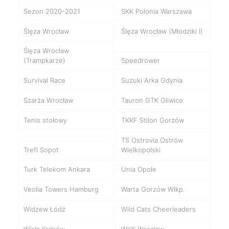
Sezon 2020-2021
SKK Polonia Warszawa
Ślęza Wrocław
Ślęza Wrocław (Młodziki I)
Ślęza Wrocław
(Trampkarze)
Speedrower
Survival Race
Suzuki Arka Gdynia
Szarża Wrocław
Tauron GTK Gliwice
Tenis stołowy
TKKF Stilon Gorzów
TS Ostrovia Ostrów
Trefl Sopot
Wielkopolski
Turk Telekom Ankara
Unia Opole
Veolia Towers Hamburg
Warta Gorzów Wlkp.
Widzew Łódź
Wild Cats Cheerleaders
Wisła Kraków
WKK Wrocław