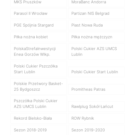
MKS Pruszków
MoraBanc Andorra
Parasol II Wrocław
Partizan NIS Belgrad
PGE Spójnia Stargard
Piast Nowa Ruda
Piłka nożna kobiet
Piłka nożna mężczyzn
PolskaStrefaInwestycji
Polski Cukier AZS UMCS
Enea Gorzów Wlkp.
Lublin
Polski Cukier Pszczółka
Start Lublin
Polski Cukier Start Lublin
Polskie Przetwory Basket-
25 Bydgoszcz
Promitheas Patras
Pszczółka Polski Cukier
AZS UMCS Lublin
Rawlplug Sokół Łańcut
Rekord Bielsko-Biała
ROW Rybnik
Sezon 2018-2019
Sezon 2019-2020