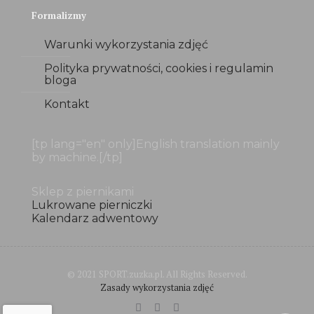
Formalizmy
Warunki wykorzystania zdjęć
Polityka prywatności, cookies i regulamin
bloga
Kontakt
[tp lang="en" only]English translation mainly
by machine.[/tp]
Sklep z piernikami
Lukrowane pierniczki
Kalendarz adwentowy
© 2021 SPORT.zuzka.pl. All Rights Reserved.
Zasady wykorzystania zdjęć