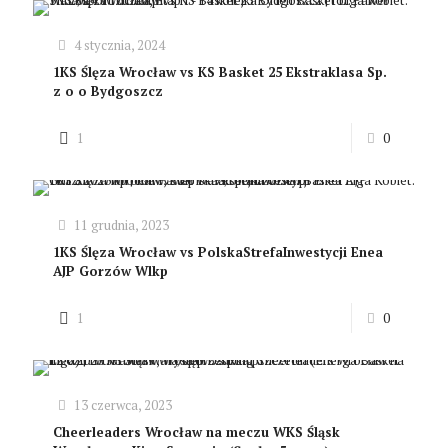
4 stycznia, 2024
1KS Ślęza Wrocław vs KS Basket 25 Ekstraklasa Sp.
z o o Bydgoszcz
1
0
11 grudnia, 2023
1KS Ślęza Wrocław vs PolskaStrefaInwestycji Enea
AJP Gorzów Wlkp
1
0
13 czerwca, 2023
Cheerleaders Wrocław na meczu WKS Śląsk