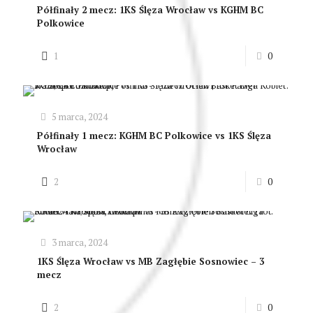
Półfinały 2 mecz: 1KS Ślęza Wrocław vs KGHM BC
Polkowice
1
0
5 marca, 2024
Półfinały 1 mecz: KGHM BC Polkowice vs 1KS Ślęza
Wrocław
2
0
3 marca, 2024
1KS Ślęza Wrocław vs MB Zagłębie Sosnowiec – 3
mecz
2
0