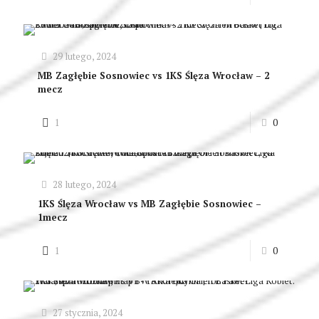
29 lutego, 2024
MB Zagłębie Sosnowiec vs 1KS Ślęza Wrocław – 2
mecz
1
0
28 lutego, 2024
1KS Ślęza Wrocław vs MB Zagłębie Sosnowiec –
1mecz
1
0
27 stycznia, 2024