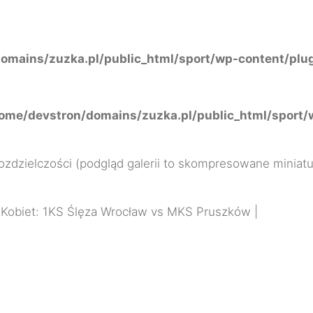
mains/zuzka.pl/public_html/sport/wp-content/plugin
ome/devstron/domains/zuzka.pl/public_html/sport/w
rozdzielczości (podgląd galerii to skompresowane miniatu
ga Kobiet: 1KS Ślęza Wrocław vs MKS Pruszków |