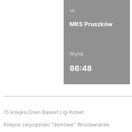
vs
MKS Pruszków
Wynik
86:48
15 kolejka Orlen Basket Ligi Kobiet.
Kolejne zwycięstwo "domowe" Wrocławianek.