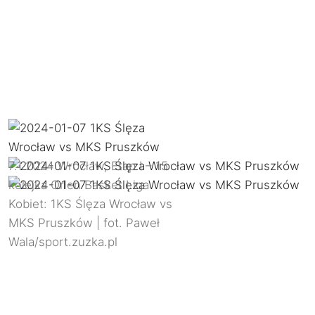
7.1.2024 Wrocław, Etap I – 15
kolejka Orlen Basket Liga
Kobiet: 1KS Ślęza Wrocław vs
MKS Pruszków | fot. Paweł
Wala/sport.zuzka.pl