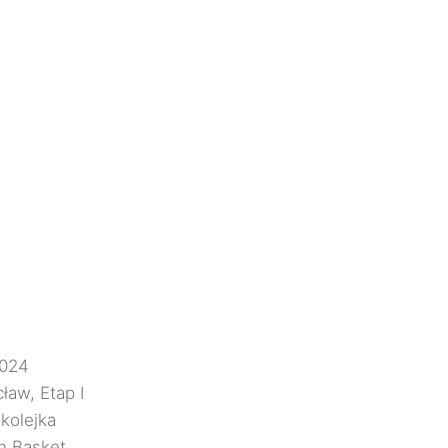
2024
ław, Etap I
 kolejka
n Basket