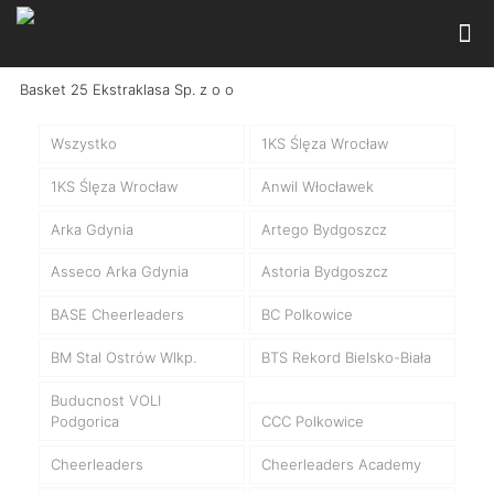
Wszystko
1KS Ślęza Wrocław
1KS Ślęza Wrocław
Anwil Włocławek
Arka Gdynia
Artego Bydgoszcz
Asseco Arka Gdynia
Astoria Bydgoszcz
BASE Cheerleaders
BC Polkowice
BM Stal Ostrów Wlkp.
BTS Rekord Bielsko-Biała
Buducnost VOLI
Podgorica
CCC Polkowice
Cheerleaders
Cheerleaders Academy