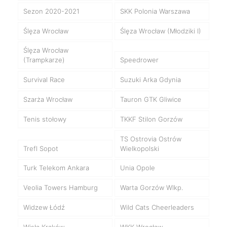
Sezon 2020-2021
SKK Polonia Warszawa
Ślęza Wrocław
Ślęza Wrocław (Młodziki I)
Ślęza Wrocław
(Trampkarze)
Speedrower
Survival Race
Suzuki Arka Gdynia
Szarża Wrocław
Tauron GTK Gliwice
Tenis stołowy
TKKF Stilon Gorzów
TS Ostrovia Ostrów
Trefl Sopot
Wielkopolski
Turk Telekom Ankara
Unia Opole
Veolia Towers Hamburg
Warta Gorzów Wlkp.
Widzew Łódź
Wild Cats Cheerleaders
Wisła Kraków
WKK Wrocław