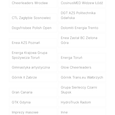
Cheerleaders Wrocław
CosinusMED Widzew Łódź
DGT AZS Politechnika
CTL Zagłębie Sosnowiec
Gdańska
Dogsfrisbee Polish Open
Dolomiti Energia Trento
Enea Zastal BC Zielona
Enea AZS Poznań
Góra
Energa Krajowa Grupa
Spożywcza Toruń
Energa Toruń
Gimnastyka artystyczna
Glow Cheerleaders
Górnik II Zabrze
Górnik Trans.eu Wałbrzych
Grupa Sierleccy Czarni
Gran Canaria
Słupsk
GTK Gdynia
HydroTruck Radom
Imprezy masowe
Inne