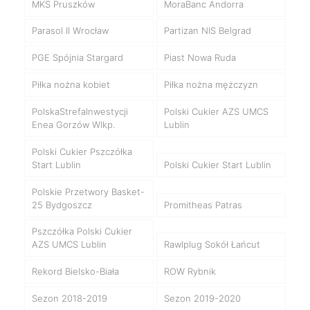
MKS Pruszków
MoraBanc Andorra
Parasol II Wrocław
Partizan NIS Belgrad
PGE Spójnia Stargard
Piast Nowa Ruda
Piłka nożna kobiet
Piłka nożna mężczyzn
PolskaStrefaInwestycji
Polski Cukier AZS UMCS
Enea Gorzów Wlkp.
Lublin
Polski Cukier Pszczółka
Start Lublin
Polski Cukier Start Lublin
Polskie Przetwory Basket-
25 Bydgoszcz
Promitheas Patras
Pszczółka Polski Cukier
AZS UMCS Lublin
Rawlplug Sokół Łańcut
Rekord Bielsko-Biała
ROW Rybnik
Sezon 2018-2019
Sezon 2019-2020