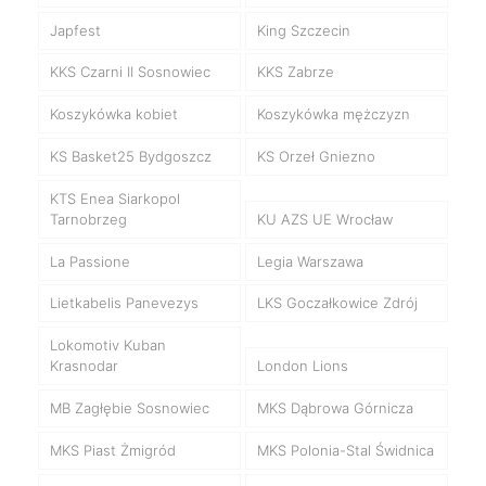
Japfest
King Szczecin
KKS Czarni II Sosnowiec
KKS Zabrze
Koszykówka kobiet
Koszykówka mężczyzn
KS Basket25 Bydgoszcz
KS Orzeł Gniezno
KTS Enea Siarkopol
Tarnobrzeg
KU AZS UE Wrocław
La Passione
Legia Warszawa
Lietkabelis Panevezys
LKS Goczałkowice Zdrój
Lokomotiv Kuban
Krasnodar
London Lions
MB Zagłębie Sosnowiec
MKS Dąbrowa Górnicza
MKS Piast Żmigród
MKS Polonia-Stal Świdnica