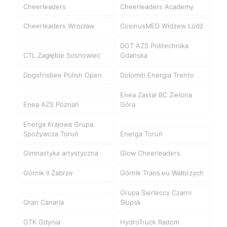
Cheerleaders
Cheerleaders Academy
Cheerleaders Wrocław
CosinusMED Widzew Łódź
DGT AZS Politechnika
CTL Zagłębie Sosnowiec
Gdańska
Dogsfrisbee Polish Open
Dolomiti Energia Trento
Enea Zastal BC Zielona
Enea AZS Poznań
Góra
Energa Krajowa Grupa
Spożywcza Toruń
Energa Toruń
Gimnastyka artystyczna
Glow Cheerleaders
Górnik II Zabrze
Górnik Trans.eu Wałbrzych
Grupa Sierleccy Czarni
Gran Canaria
Słupsk
GTK Gdynia
HydroTruck Radom