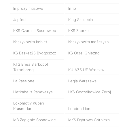
Imprezy masowe
Inne
Japfest
King Szczecin
KKS Czarni II Sosnowiec
KKS Zabrze
Koszykówka kobiet
Koszykówka mężczyzn
KS Basket25 Bydgoszcz
KS Orzeł Gniezno
KTS Enea Siarkopol
Tarnobrzeg
KU AZS UE Wrocław
La Passione
Legia Warszawa
Lietkabelis Panevezys
LKS Goczałkowice Zdrój
Lokomotiv Kuban
Krasnodar
London Lions
MB Zagłębie Sosnowiec
MKS Dąbrowa Górnicza