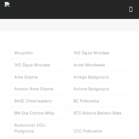
Wszystko
1KS Ślęza Wrocław
1KS Ślęza Wrocław
Anwil Włocławek
Arka Gdynia
Artego Bydgoszcz
Asseco Arka Gdynia
Astoria Bydgoszcz
BASE Cheerleaders
BC Polkowice
BM Stal Ostrów Wlkp.
BTS Rekord Bielsko-Biała
Buducnost VOLI
Podgorica
CCC Polkowice