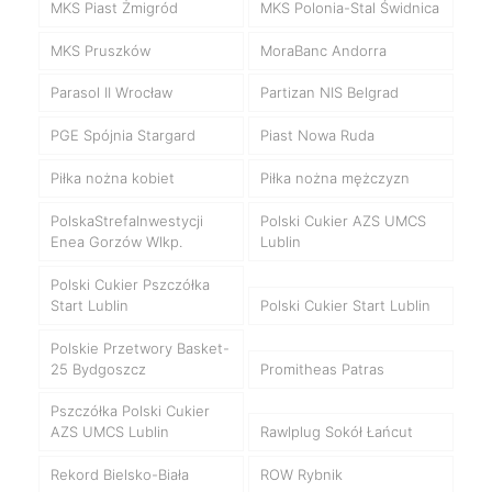
MKS Piast Żmigród
MKS Polonia-Stal Świdnica
MKS Pruszków
MoraBanc Andorra
Parasol II Wrocław
Partizan NIS Belgrad
PGE Spójnia Stargard
Piast Nowa Ruda
Piłka nożna kobiet
Piłka nożna mężczyzn
PolskaStrefaInwestycji
Polski Cukier AZS UMCS
Enea Gorzów Wlkp.
Lublin
Polski Cukier Pszczółka
Start Lublin
Polski Cukier Start Lublin
Polskie Przetwory Basket-
25 Bydgoszcz
Promitheas Patras
Pszczółka Polski Cukier
AZS UMCS Lublin
Rawlplug Sokół Łańcut
Rekord Bielsko-Biała
ROW Rybnik