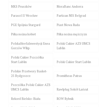
MKS Pruszków
MoraBanc Andorra
Parasol II Wrocław
Partizan NIS Belgrad
PGE Spójnia Stargard
Piast Nowa Ruda
Piłka nożna kobiet
Piłka nożna mężczyzn
PolskaStrefaInwestycji Enea
Polski Cukier AZS UMCS
Gorzów Wlkp.
Lublin
Polski Cukier Pszczółka
Start Lublin
Polski Cukier Start Lublin
Polskie Przetwory Basket-
25 Bydgoszcz
Promitheas Patras
Pszczółka Polski Cukier AZS
UMCS Lublin
Rawlplug Sokół Łańcut
Rekord Bielsko-Biała
ROW Rybnik