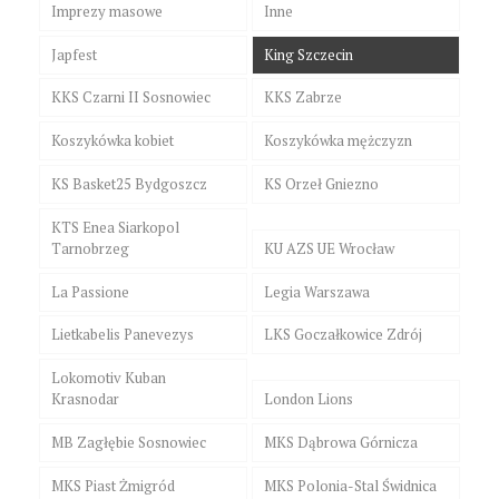
Imprezy masowe
Inne
Japfest
King Szczecin
KKS Czarni II Sosnowiec
KKS Zabrze
Koszykówka kobiet
Koszykówka mężczyzn
KS Basket25 Bydgoszcz
KS Orzeł Gniezno
KTS Enea Siarkopol
Tarnobrzeg
KU AZS UE Wrocław
La Passione
Legia Warszawa
Lietkabelis Panevezys
LKS Goczałkowice Zdrój
Lokomotiv Kuban
Krasnodar
London Lions
MB Zagłębie Sosnowiec
MKS Dąbrowa Górnicza
MKS Piast Żmigród
MKS Polonia-Stal Świdnica