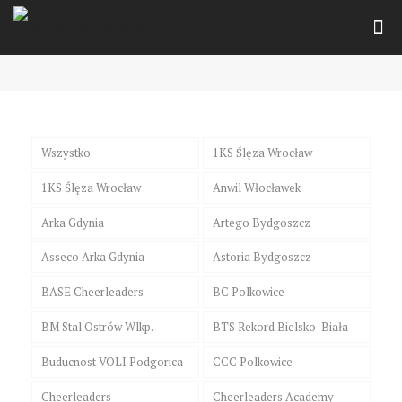
Wszystko
1KS Ślęza Wrocław
1KS Ślęza Wrocław
Anwil Włocławek
Arka Gdynia
Artego Bydgoszcz
Asseco Arka Gdynia
Astoria Bydgoszcz
BASE Cheerleaders
BC Polkowice
BM Stal Ostrów Wlkp.
BTS Rekord Bielsko-Biała
Buducnost VOLI Podgorica
CCC Polkowice
Cheerleaders
Cheerleaders Academy