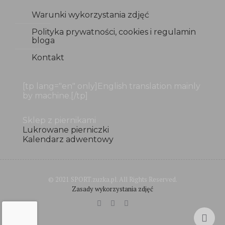
Warunki wykorzystania zdjęć
Polityka prywatności, cookies i regulamin
bloga
Kontakt
[tp lang="en" only]English translation mainly
by machine.[/tp]
Sklep z piernikami
Lukrowane pierniczki
Kalendarz adwentowy
© 2021 SPORT.zuzka.pl. All Rights Reserved.
Zasady wykorzystania zdjęć