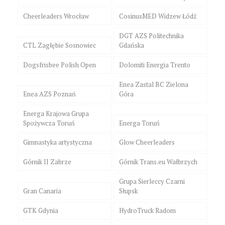
Cheerleaders Wrocław
CosinusMED Widzew Łódź
DGT AZS Politechnika
CTL Zagłębie Sosnowiec
Gdańska
Dogsfrisbee Polish Open
Dolomiti Energia Trento
Enea Zastal BC Zielona
Enea AZS Poznań
Góra
Energa Krajowa Grupa
Spożywcza Toruń
Energa Toruń
Gimnastyka artystyczna
Glow Cheerleaders
Górnik II Zabrze
Górnik Trans.eu Wałbrzych
Grupa Sierleccy Czarni
Gran Canaria
Słupsk
GTK Gdynia
HydroTruck Radom