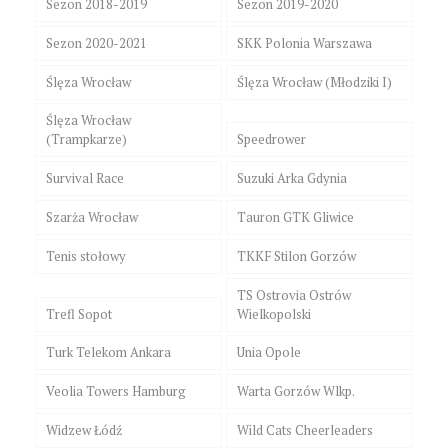
Sezon 2018-2019
Sezon 2019-2020
Sezon 2020-2021
SKK Polonia Warszawa
Ślęza Wrocław
Ślęza Wrocław (Młodziki I)
Ślęza Wrocław
(Trampkarze)
Speedrower
Survival Race
Suzuki Arka Gdynia
Szarża Wrocław
Tauron GTK Gliwice
Tenis stołowy
TKKF Stilon Gorzów
TS Ostrovia Ostrów
Trefl Sopot
Wielkopolski
Turk Telekom Ankara
Unia Opole
Veolia Towers Hamburg
Warta Gorzów Wlkp.
Widzew Łódź
Wild Cats Cheerleaders