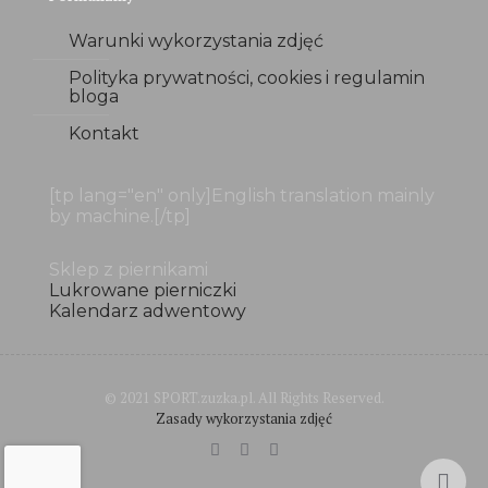
Warunki wykorzystania zdjęć
Polityka prywatności, cookies i regulamin
bloga
Kontakt
[tp lang="en" only]English translation mainly
by machine.[/tp]
Sklep z piernikami
Lukrowane pierniczki
Kalendarz adwentowy
© 2021 SPORT.zuzka.pl. All Rights Reserved.
Zasady wykorzystania zdjęć