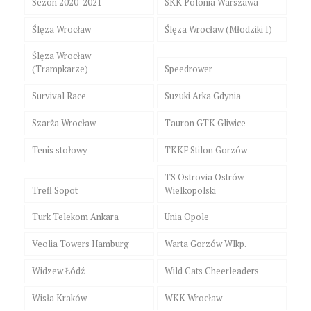
Sezon 2020-2021
SKK Polonia Warszawa
Ślęza Wrocław
Ślęza Wrocław (Młodziki I)
Ślęza Wrocław
(Trampkarze)
Speedrower
Survival Race
Suzuki Arka Gdynia
Szarża Wrocław
Tauron GTK Gliwice
Tenis stołowy
TKKF Stilon Gorzów
TS Ostrovia Ostrów
Trefl Sopot
Wielkopolski
Turk Telekom Ankara
Unia Opole
Veolia Towers Hamburg
Warta Gorzów Wlkp.
Widzew Łódź
Wild Cats Cheerleaders
Wisła Kraków
WKK Wrocław