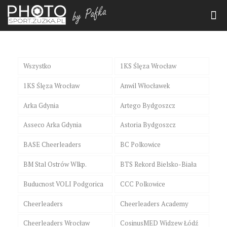
Wszystko
1KS Ślęza Wrocław
1KS Ślęza Wrocław
Anwil Włocławek
Arka Gdynia
Artego Bydgoszcz
Asseco Arka Gdynia
Astoria Bydgoszcz
BASE Cheerleaders
BC Polkowice
BM Stal Ostrów Wlkp.
BTS Rekord Bielsko-Biała
Buducnost VOLI Podgorica
CCC Polkowice
Cheerleaders
Cheerleaders Academy
Cheerleaders Wrocław
CosinusMED Widzew Łódź