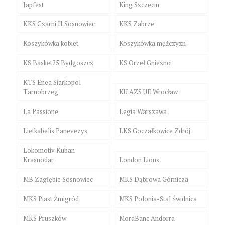
Japfest
King Szczecin
KKS Czarni II Sosnowiec
KKS Zabrze
Koszykówka kobiet
Koszykówka mężczyzn
KS Basket25 Bydgoszcz
KS Orzeł Gniezno
KTS Enea Siarkopol
Tarnobrzeg
KU AZS UE Wrocław
La Passione
Legia Warszawa
Lietkabelis Panevezys
LKS Goczałkowice Zdrój
Lokomotiv Kuban
Krasnodar
London Lions
MB Zagłębie Sosnowiec
MKS Dąbrowa Górnicza
MKS Piast Żmigród
MKS Polonia-Stal Świdnica
MKS Pruszków
MoraBanc Andorra