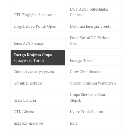
DGT AZS Politechnika
CTL Zagłębie Sosnowiec
Gdańska
Dogsfrisbee Polish Open
Dolomiti Energia Trento
Enea Zastal BC Zielona
Enea AZS Poznań
Góra
Energa Krajowa Grupa
Spożywcza Toruń
Energa Toruń
Gimnastyka artystyczna
Glow Cheerleaders
Górnik II Zabrze
Górnik Trans.eu Wałbrzych
Grupa Sierleccy Czarni
Gran Canaria
Słupsk
GTK Gdynia
HydroTruck Radom
Imprezy masowe
Inne