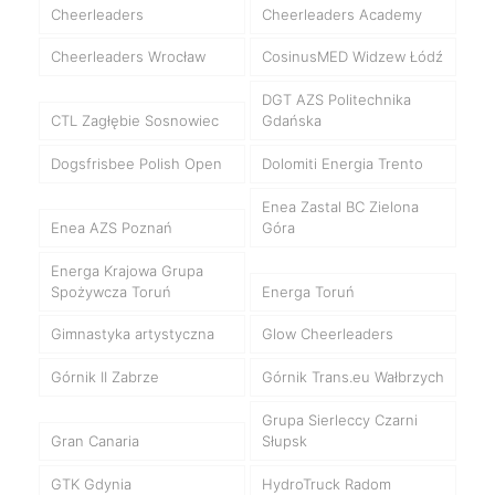
Cheerleaders
Cheerleaders Academy
Cheerleaders Wrocław
CosinusMED Widzew Łódź
DGT AZS Politechnika
CTL Zagłębie Sosnowiec
Gdańska
Dogsfrisbee Polish Open
Dolomiti Energia Trento
Enea Zastal BC Zielona
Enea AZS Poznań
Góra
Energa Krajowa Grupa
Spożywcza Toruń
Energa Toruń
Gimnastyka artystyczna
Glow Cheerleaders
Górnik II Zabrze
Górnik Trans.eu Wałbrzych
Grupa Sierleccy Czarni
Gran Canaria
Słupsk
GTK Gdynia
HydroTruck Radom