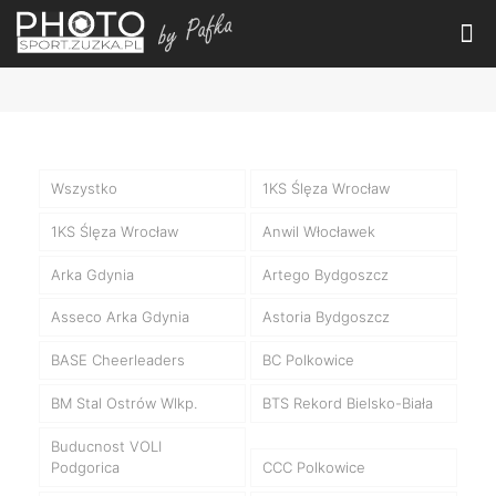
Wszystko
1KS Ślęza Wrocław
1KS Ślęza Wrocław
Anwil Włocławek
Arka Gdynia
Artego Bydgoszcz
Asseco Arka Gdynia
Astoria Bydgoszcz
BASE Cheerleaders
BC Polkowice
BM Stal Ostrów Wlkp.
BTS Rekord Bielsko-Biała
Buducnost VOLI
Podgorica
CCC Polkowice