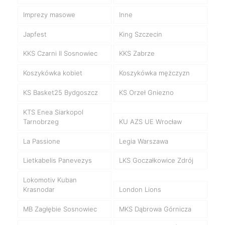
Imprezy masowe
Inne
Japfest
King Szczecin
KKS Czarni II Sosnowiec
KKS Zabrze
Koszykówka kobiet
Koszykówka mężczyzn
KS Basket25 Bydgoszcz
KS Orzeł Gniezno
KTS Enea Siarkopol
Tarnobrzeg
KU AZS UE Wrocław
La Passione
Legia Warszawa
Lietkabelis Panevezys
LKS Goczałkowice Zdrój
Lokomotiv Kuban
Krasnodar
London Lions
MB Zagłębie Sosnowiec
MKS Dąbrowa Górnicza