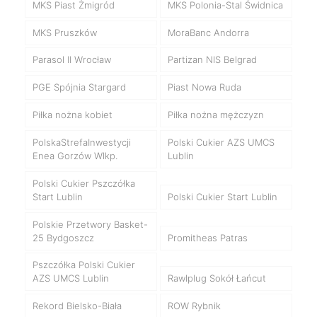
MKS Piast Żmigród
MKS Polonia-Stal Świdnica
MKS Pruszków
MoraBanc Andorra
Parasol II Wrocław
Partizan NIS Belgrad
PGE Spójnia Stargard
Piast Nowa Ruda
Piłka nożna kobiet
Piłka nożna mężczyzn
PolskaStrefaInwestycji
Polski Cukier AZS UMCS
Enea Gorzów Wlkp.
Lublin
Polski Cukier Pszczółka
Start Lublin
Polski Cukier Start Lublin
Polskie Przetwory Basket-
25 Bydgoszcz
Promitheas Patras
Pszczółka Polski Cukier
AZS UMCS Lublin
Rawlplug Sokół Łańcut
Rekord Bielsko-Biała
ROW Rybnik