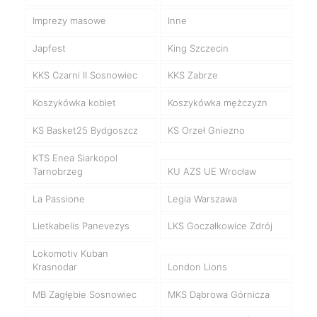
Imprezy masowe
Inne
Japfest
King Szczecin
KKS Czarni II Sosnowiec
KKS Zabrze
Koszykówka kobiet
Koszykówka mężczyzn
KS Basket25 Bydgoszcz
KS Orzeł Gniezno
KTS Enea Siarkopol
Tarnobrzeg
KU AZS UE Wrocław
La Passione
Legia Warszawa
Lietkabelis Panevezys
LKS Goczałkowice Zdrój
Lokomotiv Kuban
Krasnodar
London Lions
MB Zagłębie Sosnowiec
MKS Dąbrowa Górnicza