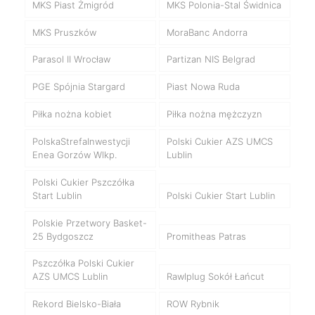
MKS Piast Żmigród
MKS Polonia-Stal Świdnica
MKS Pruszków
MoraBanc Andorra
Parasol II Wrocław
Partizan NIS Belgrad
PGE Spójnia Stargard
Piast Nowa Ruda
Piłka nożna kobiet
Piłka nożna mężczyzn
PolskaStrefaInwestycji
Polski Cukier AZS UMCS
Enea Gorzów Wlkp.
Lublin
Polski Cukier Pszczółka
Start Lublin
Polski Cukier Start Lublin
Polskie Przetwory Basket-
25 Bydgoszcz
Promitheas Patras
Pszczółka Polski Cukier
AZS UMCS Lublin
Rawlplug Sokół Łańcut
Rekord Bielsko-Biała
ROW Rybnik