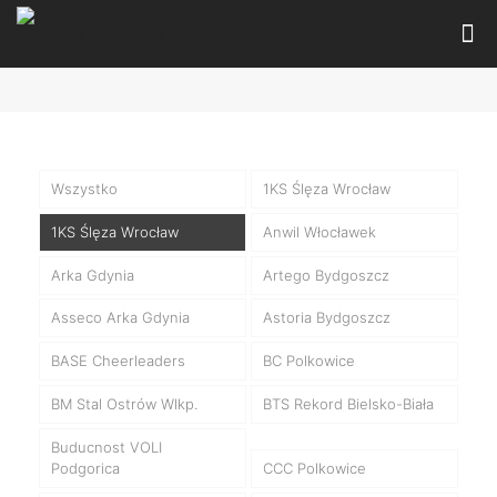
Wszystko
1KS Ślęza Wrocław
1KS Ślęza Wrocław
Anwil Włocławek
Arka Gdynia
Artego Bydgoszcz
Asseco Arka Gdynia
Astoria Bydgoszcz
BASE Cheerleaders
BC Polkowice
BM Stal Ostrów Wlkp.
BTS Rekord Bielsko-Biała
Buducnost VOLI
Podgorica
CCC Polkowice