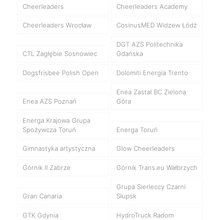
Cheerleaders
Cheerleaders Academy
Cheerleaders Wrocław
CosinusMED Widzew Łódź
DGT AZS Politechnika
CTL Zagłębie Sosnowiec
Gdańska
Dogsfrisbee Polish Open
Dolomiti Energia Trento
Enea Zastal BC Zielona
Enea AZS Poznań
Góra
Energa Krajowa Grupa
Spożywcza Toruń
Energa Toruń
Gimnastyka artystyczna
Glow Cheerleaders
Górnik II Zabrze
Górnik Trans.eu Wałbrzych
Grupa Sierleccy Czarni
Gran Canaria
Słupsk
GTK Gdynia
HydroTruck Radom