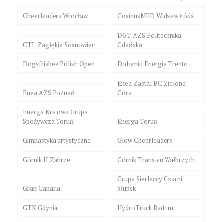
Cheerleaders Wrocław
CosinusMED Widzew Łódź
DGT AZS Politechnika
CTL Zagłębie Sosnowiec
Gdańska
Dogsfrisbee Polish Open
Dolomiti Energia Trento
Enea Zastal BC Zielona
Enea AZS Poznań
Góra
Energa Krajowa Grupa
Spożywcza Toruń
Energa Toruń
Gimnastyka artystyczna
Glow Cheerleaders
Górnik II Zabrze
Górnik Trans.eu Wałbrzych
Grupa Sierleccy Czarni
Gran Canaria
Słupsk
GTK Gdynia
HydroTruck Radom