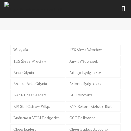
Wszystko
1KS Ślęza Wrocław
1KS Ślęza Wrocław
Anwil Włocławek
Arka Gdynia
Artego Bydgoszcz
Asseco Arka Gdynia
Astoria Bydgoszcz
BASE Cheerleaders
BC Polkowice
BM Stal Ostrów Wlkp.
BTS Rekord Bielsko-Biała
Buducnost VOLI Podgorica
CCC Polkowice
Cheerleaders
Cheerleaders Academy