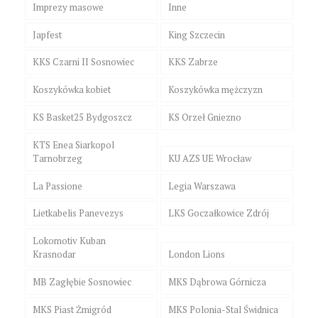
Imprezy masowe
Inne
Japfest
King Szczecin
KKS Czarni II Sosnowiec
KKS Zabrze
Koszykówka kobiet
Koszykówka mężczyzn
KS Basket25 Bydgoszcz
KS Orzeł Gniezno
KTS Enea Siarkopol
Tarnobrzeg
KU AZS UE Wrocław
La Passione
Legia Warszawa
Lietkabelis Panevezys
LKS Goczałkowice Zdrój
Lokomotiv Kuban
Krasnodar
London Lions
MB Zagłębie Sosnowiec
MKS Dąbrowa Górnicza
MKS Piast Żmigród
MKS Polonia-Stal Świdnica