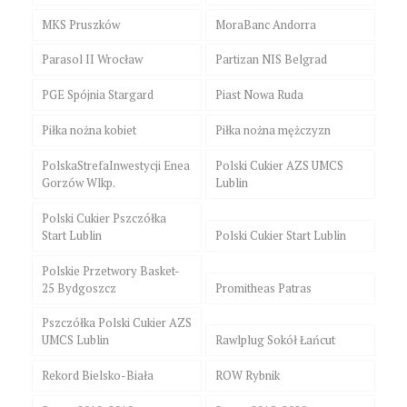
MKS Pruszków
MoraBanc Andorra
Parasol II Wrocław
Partizan NIS Belgrad
PGE Spójnia Stargard
Piast Nowa Ruda
Piłka nożna kobiet
Piłka nożna mężczyzn
PolskaStrefaInwestycji Enea
Polski Cukier AZS UMCS
Gorzów Wlkp.
Lublin
Polski Cukier Pszczółka
Start Lublin
Polski Cukier Start Lublin
Polskie Przetwory Basket-
25 Bydgoszcz
Promitheas Patras
Pszczółka Polski Cukier AZS
UMCS Lublin
Rawlplug Sokół Łańcut
Rekord Bielsko-Biała
ROW Rybnik