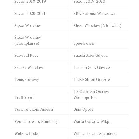
Sezon 2018-2019
Sezon 2019-2020
Sezon 2020-2021
SKK Polonia Warszawa
Ślęza Wrocław
Ślęza Wrocław (Młodziki I)
Ślęza Wrocław
(Trampkarze)
Speedrower
Survival Race
Suzuki Arka Gdynia
Szarża Wrocław
Tauron GTK Gliwice
Tenis stołowy
TKKF Stilon Gorzów
TS Ostrovia Ostrów
Trefl Sopot
Wielkopolski
Turk Telekom Ankara
Unia Opole
Veolia Towers Hamburg
Warta Gorzów Wlkp.
Widzew Łódź
Wild Cats Cheerleaders