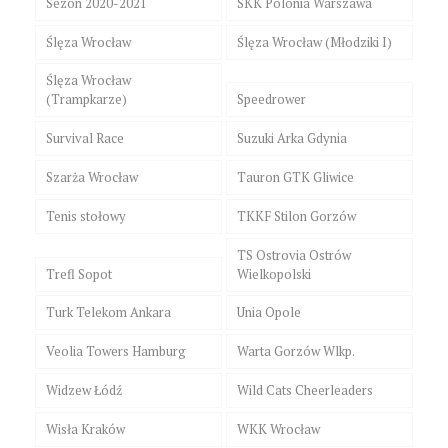
Sezon 2020-2021
SKK Polonia Warszawa
Ślęza Wrocław
Ślęza Wrocław (Młodziki I)
Ślęza Wrocław
(Trampkarze)
Speedrower
Survival Race
Suzuki Arka Gdynia
Szarża Wrocław
Tauron GTK Gliwice
Tenis stołowy
TKKF Stilon Gorzów
TS Ostrovia Ostrów
Trefl Sopot
Wielkopolski
Turk Telekom Ankara
Unia Opole
Veolia Towers Hamburg
Warta Gorzów Wlkp.
Widzew Łódź
Wild Cats Cheerleaders
Wisła Kraków
WKK Wrocław