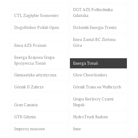
DGT AZS Politechnika
CTL Zagłębie Sosnowiec
Gdańska
Dogsfrisbee Polish Open
Dolomiti Energia Trento
Enea Zastal BC Zielona
Enea AZS Poznań
Góra
Energa Krajowa Grupa
Spożywcza Toruń
Energa Toruń
Gimnastyka artystyczna
Glow Cheerleaders
Górnik II Zabrze
Górnik Trans.eu Wałbrzych
Grupa Sierleccy Czarni
Gran Canaria
Słupsk
GTK Gdynia
HydroTruck Radom
Imprezy masowe
Inne