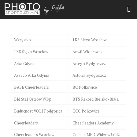
Wszystko
1KS Ślęza Wrocław
1KS Ślęza Wrocław
Anwil Włocławek
Arka Gdynia
Artego Bydgoszcz
Asseco Arka Gdynia
Astoria Bydgoszcz
BASE Cheerleaders
BC Polkowice
BM Stal Ostrów Wlkp.
BTS Rekord Bielsko-Biała
Buducnost VOLI Podgorica
CCC Polkowice
Cheerleaders
Cheerleaders Academy
Cheerleaders Wrocław
CosinusMED Widzew Łódź