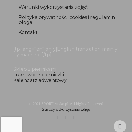
Warunki wykorzystania zdjęć
Polityka prywatności, cookies i regulamin
bloga
Kontakt
[tp lang="en" only]English translation mainly
by machine.[/tp]
Sklep z piernikami
Lukrowane pierniczki
Kalendarz adwentowy
© 2021 SPORT.zuzka.pl. All Rights Reserved.
Zasady wykorzystania zdjęć