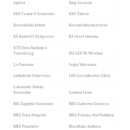
Japfest
King Szczecin
KKS Czarni II Sosnowiec
KKS Zabrze
Koszykówka kobiet
Koszykówka mężczyzn
KS Basket25 Bydgoszcz
KS Orzeł Gniezno
KTS Enea Siarkopol
Tarnobrzeg
KU AZS UE Wrocław
La Passione
Legia Warszawa
Lietkabelis Panevezys
LKS Goczałkowice Zdrój
Lokomotiv Kuban
Krasnodar
London Lions
MB Zagłębie Sosnowiec
MKS Dąbrowa Górnicza
MKS Piast Żmigród
MKS Polonia-Stal Świdnica
MKS Pruszków
MoraBanc Andorra