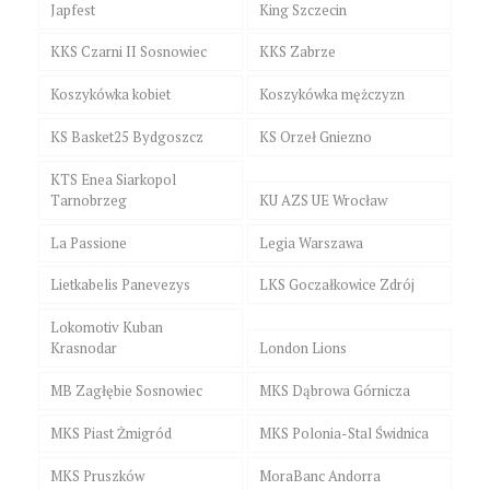
Japfest
King Szczecin
KKS Czarni II Sosnowiec
KKS Zabrze
Koszykówka kobiet
Koszykówka mężczyzn
KS Basket25 Bydgoszcz
KS Orzeł Gniezno
KTS Enea Siarkopol
Tarnobrzeg
KU AZS UE Wrocław
La Passione
Legia Warszawa
Lietkabelis Panevezys
LKS Goczałkowice Zdrój
Lokomotiv Kuban
Krasnodar
London Lions
MB Zagłębie Sosnowiec
MKS Dąbrowa Górnicza
MKS Piast Żmigród
MKS Polonia-Stal Świdnica
MKS Pruszków
MoraBanc Andorra