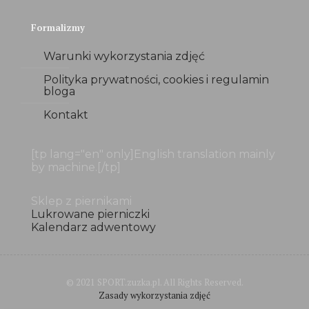
Formalizmy
Warunki wykorzystania zdjęć
Polityka prywatności, cookies i regulamin
bloga
Kontakt
[tp lang="en" only]English translation mainly
by machine.[/tp]
Sklep z piernikami
Lukrowane pierniczki
Kalendarz adwentowy
© 2021 SPORT.zuzka.pl. All Rights Reserved.
Zasady wykorzystania zdjęć