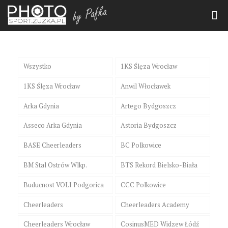
Wszystko
1KS Ślęza Wrocław
1KS Ślęza Wrocław
Anwil Włocławek
Arka Gdynia
Artego Bydgoszcz
Asseco Arka Gdynia
Astoria Bydgoszcz
BASE Cheerleaders
BC Polkowice
BM Stal Ostrów Wlkp.
BTS Rekord Bielsko-Biała
Buducnost VOLI Podgorica
CCC Polkowice
Cheerleaders
Cheerleaders Academy
Cheerleaders Wrocław
CosinusMED Widzew Łódź