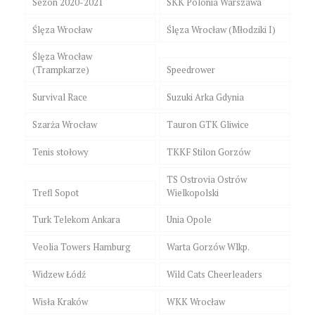
Sezon 2020-2021
SKK Polonia Warszawa
Ślęza Wrocław
Ślęza Wrocław (Młodziki I)
Ślęza Wrocław
(Trampkarze)
Speedrower
Survival Race
Suzuki Arka Gdynia
Szarża Wrocław
Tauron GTK Gliwice
Tenis stołowy
TKKF Stilon Gorzów
TS Ostrovia Ostrów
Trefl Sopot
Wielkopolski
Turk Telekom Ankara
Unia Opole
Veolia Towers Hamburg
Warta Gorzów Wlkp.
Widzew Łódź
Wild Cats Cheerleaders
Wisła Kraków
WKK Wrocław