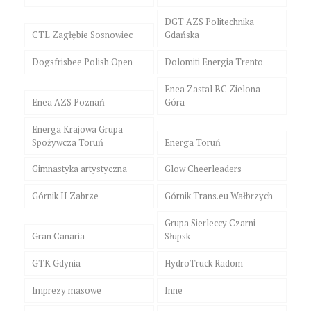
DGT AZS Politechnika
CTL Zagłębie Sosnowiec
Gdańska
Dogsfrisbee Polish Open
Dolomiti Energia Trento
Enea Zastal BC Zielona
Enea AZS Poznań
Góra
Energa Krajowa Grupa
Spożywcza Toruń
Energa Toruń
Gimnastyka artystyczna
Glow Cheerleaders
Górnik II Zabrze
Górnik Trans.eu Wałbrzych
Grupa Sierleccy Czarni
Gran Canaria
Słupsk
GTK Gdynia
HydroTruck Radom
Imprezy masowe
Inne