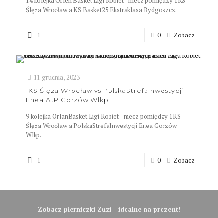
14 kolejka Orlen Basket Ligi Kobiet - mecz pomiędzy 1KS
Ślęza Wrocław a KS Basket25 Ekstraklasa Bydgoszcz.
1
0
Zobacz
11 grudnia, 2023
1KS Ślęza Wrocław vs PolskaStrefaInwestycji
Enea AJP Gorzów Wlkp
9 kolejka OrlanBasket Ligi Kobiet - mecz pomiędzy 1KS
Ślęza Wrocław a PolskaStrefaInwestycji Enea Gorzów
Wlkp.
1
0
Zobacz
Zobacz pierniczki Zuzi - idealne na prezent!