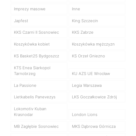
Imprezy masowe
Inne
Japfest
King Szczecin
KKS Czarni II Sosnowiec
KKS Zabrze
Koszykówka kobiet
Koszykówka mężczyzn
KS Basket25 Bydgoszcz
KS Orzeł Gniezno
KTS Enea Siarkopol
Tarnobrzeg
KU AZS UE Wrocław
La Passione
Legia Warszawa
Lietkabelis Panevezys
LKS Goczałkowice Zdrój
Lokomotiv Kuban
Krasnodar
London Lions
MB Zagłębie Sosnowiec
MKS Dąbrowa Górnicza