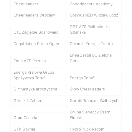
Cheerleaders
Cheerleaders Academy
Cheerleaders Wrocław
CosinusMED Widzew Łódź
DGT AZS Politechnika
CTL Zagłębie Sosnowiec
Gdańska
Dogsfrisbee Polish Open
Dolomiti Energia Trento
Enea Zastal BC Zielona
Enea AZS Poznań
Góra
Energa Krajowa Grupa
Spożywcza Toruń
Energa Toruń
Gimnastyka artystyczna
Glow Cheerleaders
Górnik II Zabrze
Górnik Trans.eu Wałbrzych
Grupa Sierleccy Czarni
Gran Canaria
Słupsk
GTK Gdynia
HydroTruck Radom