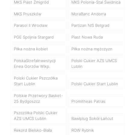
MKS Piast Żmigród
MKS Polonia-Stal Świdnica
MKS Pruszków
MoraBanc Andorra
Parasol II Wrocław
Partizan NIS Belgrad
PGE Spójnia Stargard
Piast Nowa Ruda
Piłka nożna kobiet
Piłka nożna mężczyzn
PolskaStrefaInwestycji
Polski Cukier AZS UMCS
Enea Gorzów Wlkp.
Lublin
Polski Cukier Pszczółka
Start Lublin
Polski Cukier Start Lublin
Polskie Przetwory Basket-
25 Bydgoszcz
Promitheas Patras
Pszczółka Polski Cukier
AZS UMCS Lublin
Rawlplug Sokół Łańcut
Rekord Bielsko-Biała
ROW Rybnik