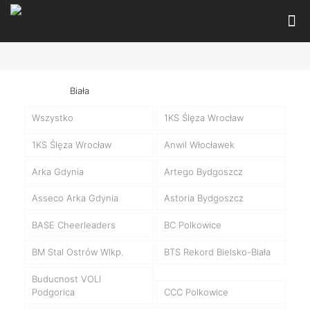
Wszystko
1KS Ślęza Wrocław
1KS Ślęza Wrocław
Anwil Włocławek
Arka Gdynia
Artego Bydgoszcz
Asseco Arka Gdynia
Astoria Bydgoszcz
BASE Cheerleaders
BC Polkowice
BM Stal Ostrów Wlkp.
BTS Rekord Bielsko-Biała
Buducnost VOLI
Podgorica
CCC Polkowice