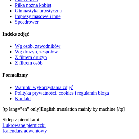
Piłka nożna kobiet
Gimnastyka artystyczna
Imprezy masowe i inne
Speedrower
Indeks zdjęć
Wg osób, zawodników
Wg drużyn, zespołów
Z filtrem drużyn
Z filtrem osób
Formalizmy
Warunki wykorzystania zdjęć
Polityka prywatności, cookies i regulamin bloga
Kontakt
[tp lang="en" only]English translation mainly by machine.[/tp]
Sklep z piernikami
Lukrowane pierniczki
Kalendarz adwentowy