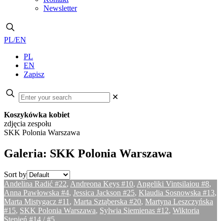
Newsletter
PL/EN
PL
EN
Zapisz
✕
Koszykówka kobiet
zdjęcia zespołu
SKK Polonia Warszawa
Galeria: SKK Polonia Warszawa
Sort by
Andelina Radić #22
,
Andreona Keys #10
,
Angeliki Vintsilaiou #8
,
Anna Pawłowska #4
,
Jessica Jackson #25
,
Klaudia Sosnowska #13
,
Marta Mistygacz #11
,
Marta Sztąberska #20
,
Martyna Leszczyńska
#15
,
SKK Polonia Warszawa
,
Sylwia Siemienas #12
,
Wiktoria
Stępień #14 / #5