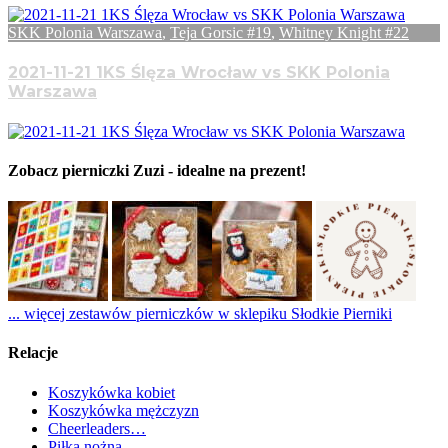
SKK Polonia Warszawa
,
Teja Gorsic #19
,
Whitney Knight #22
2021-11-21 1KS Ślęza Wrocław vs SKK Polonia
Warszawa
Zobacz pierniczki Zuzi - idealne na prezent!
... więcej zestawów pierniczków w sklepiku Słodkie Pierniki
Relacje
Koszykówka kobiet
Koszykówka mężczyzn
Cheerleaders…
Piłka nożna