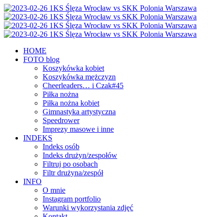
HOME
FOTO blog
Koszykówka kobiet
Koszykówka mężczyzn
Cheerleaders… i Czak#45
Piłka nożna
Piłka nożna kobiet
Gimnastyka artystyczna
Speedrower
Imprezy masowe i inne
INDEKS
Indeks osób
Indeks drużyn/zespołów
Filtruj po osobach
Filtr drużyna/zespół
INFO
O mnie
Instagram portfolio
Warunki wykorzystania zdjęć
Kontakt